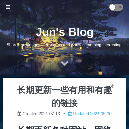
Jun's Blog
Share knowledges, Tell stories and Show something interesting!
长期更新一些有用和有趣
的链接
Created
2021-07-13
Updated
2024-05-30