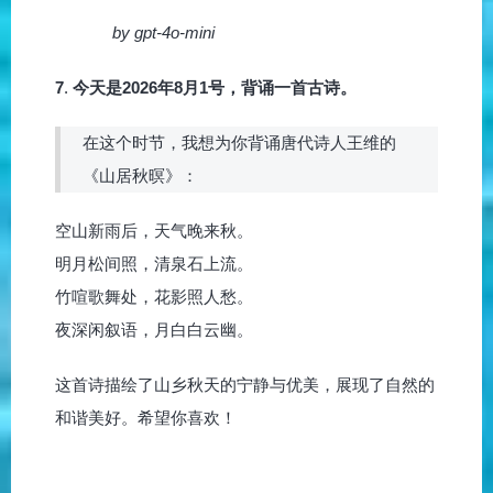
by gpt-4o-mini
7
.
今天是2026年8月1号，背诵一首古诗。
在这个时节，我想为你背诵唐代诗人王维的
《山居秋暝》：
空山新雨后，天气晚来秋。
明月松间照，清泉石上流。
竹喧歌舞处，花影照人愁。
夜深闲叙语，月白白云幽。
这首诗描绘了山乡秋天的宁静与优美，展现了自然的
和谐美好。希望你喜欢！