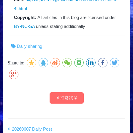
4f.html
Copyright:
All articles in this blog are licensed under
BY-NC-SA
unless stating additionally
Daily sharing
Share to:
￥打赏我￥
20260607 Daily Post