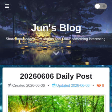
Jun's Blog
Share knowledges, Tell stories and Show something interesting!
20260606 Daily Post
Created
2026-06-06
Updated
2026-06-06
8