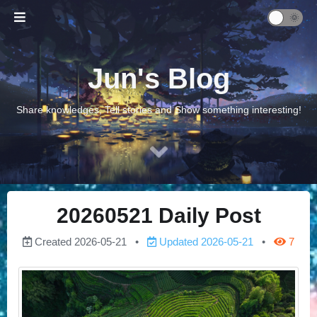
Jun's Blog
Share knowledges, Tell stories and Show something interesting!
20260521 Daily Post
Created
2026-05-21
Updated
2026-05-21
7