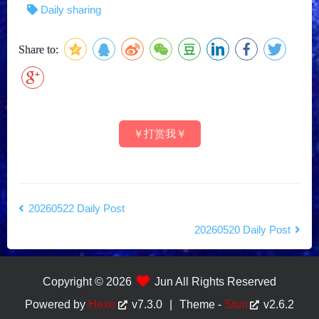
Daily sharing
Share to:
￥打赏我￥
20260522 Daily Post
20260520 Daily Post
Copyright © 2026
Jun All Rights Reserved
Powered by
Hexo
v7.3.0
|
Theme -
Stun
v2.6.2