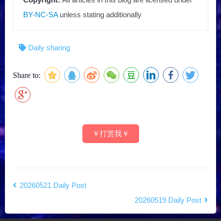
BY-NC-SA
unless stating additionally
Daily sharing
Share to:
￥打赏我￥
20260521 Daily Post
20260519 Daily Post