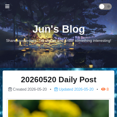
Jun's Blog
Share knowledges, Tell stories and Show something interesting!
20260520 Daily Post
Created
2026-05-20
Updated
2026-05-20
8