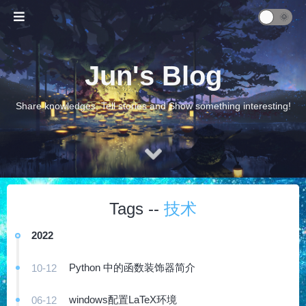
Jun's Blog
Share knowledges, Tell stories and Show something interesting!
Tags --
技术
2022
Python 中的函数装饰器简介
10-12
windows配置LaTeX环境
06-12