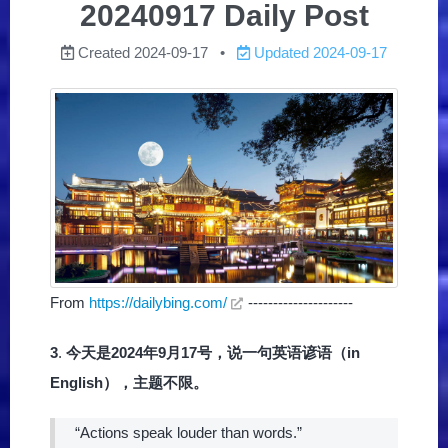
20240917 Daily Post
Created
2024-09-17
Updated
2024-09-17
From
https://dailybing.com/
---------------------
3
.
今天是2024年9月17号，说一句英语谚语（in
English），主题不限。
“Actions speak louder than words.”