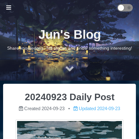
Jun's Blog
Share knowledges, Tell stories and Show something interesting!
20240923 Daily Post
Created
2024-09-23
Updated
2024-09-23