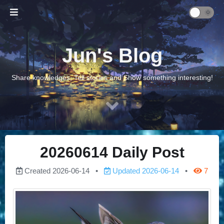
Jun's Blog
Share knowledges, Tell stories and Show something interesting!
20260614 Daily Post
Created
2026-06-14
Updated
2026-06-14
7