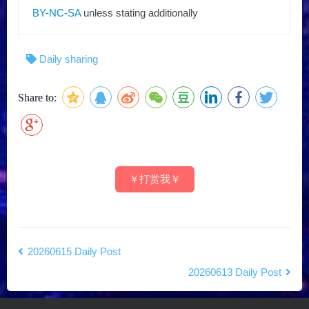
BY-NC-SA
unless stating additionally
Daily sharing
Share to:
￥打赏我￥
20260615 Daily Post
20260613 Daily Post