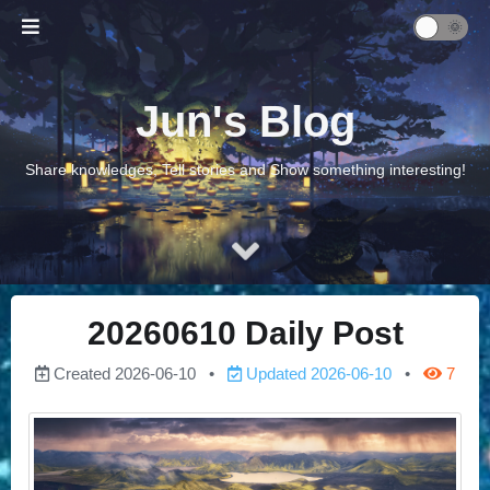
Jun's Blog
Share knowledges, Tell stories and Show something interesting!
20260610 Daily Post
Created
2026-06-10
Updated
2026-06-10
7