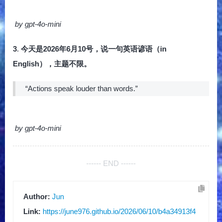
by gpt-4o-mini
3
.
今天是2026年6月10号，说一句英语谚语（in
English），主题不限。
“Actions speak louder than words.”
by gpt-4o-mini
------ END ------
Author:
Jun
Link:
https://june976.github.io/2026/06/10/b4a34913f4