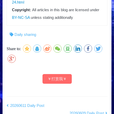
24.html
Copyright:
All articles in this blog are licensed under
BY-NC-SA
unless stating additionally
Daily sharing
Share to:
￥打赏我￥
20260611 Daily Post
20260609 Daily Post