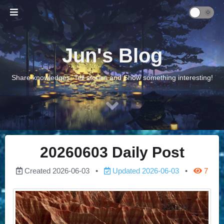
Jun's Blog
Share knowledges, Tell stories and Show something interesting!
20260603 Daily Post
Created
2026-06-03
Updated
2026-06-03
7