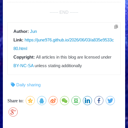
------ END ------
Author:
Jun
Link:
https://june976.github.io/2026/06/03/a835e9533c
80.html
Copyright:
All articles in this blog are licensed under
BY-NC-SA
unless stating additionally
Daily sharing
Share to: