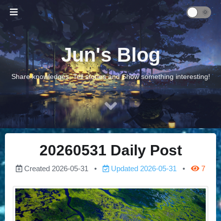
Jun's Blog
Share knowledges, Tell stories and Show something interesting!
20260531 Daily Post
Created
2026-05-31
Updated
2026-05-31
7