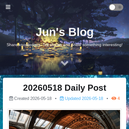
Jun's Blog
Share knowledges, Tell stories and Show something interesting!
20260518 Daily Post
Created
2026-05-18
Updated
2026-05-18
4