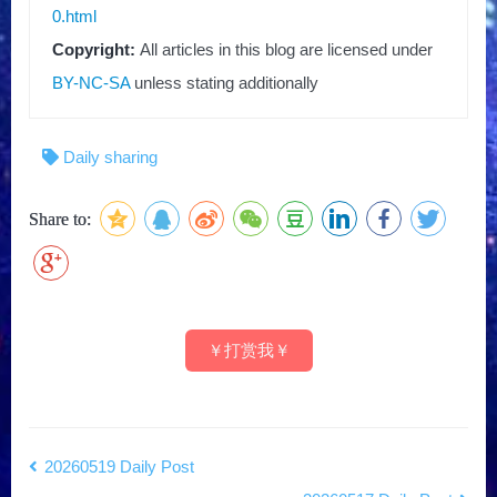
0.html
Copyright:
All articles in this blog are licensed under
BY-NC-SA
unless stating additionally
Daily sharing
Share to:
￥打赏我￥
20260519 Daily Post