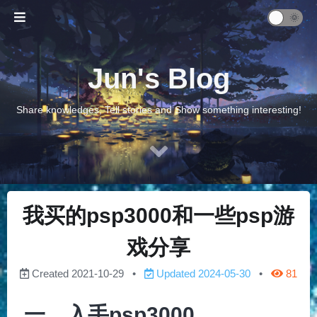
Jun's Blog
Share knowledges, Tell stories and Show something interesting!
我买的psp3000和一些psp游
戏分享
Created
2021-10-29
Updated
2024-05-30
81
一、入手psp3000