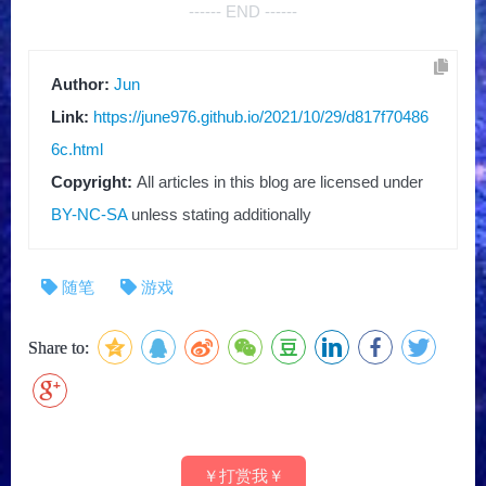
------ END ------
Author:
Jun
Link:
https://june976.github.io/2021/10/29/d817f70486
6c.html
Copyright:
All articles in this blog are licensed under
BY-NC-SA
unless stating additionally
随笔
游戏
Share to:
￥打赏我￥